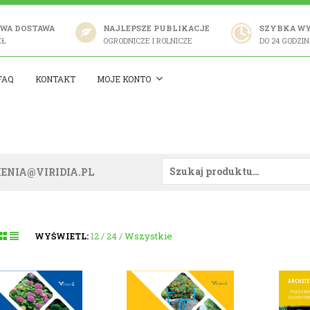
WA DOSTAWA
NAJLEPSZE PUBLIKACJE
SZYBKA W
ZŁ
OGRODNICZE I ROLNICZE
DO 24 GODZIN
FAQ
KONTAKT
MOJE KONTO
ENIA@VIRIDIA.PL
12
24
Wszystkie
WYŚWIETL: