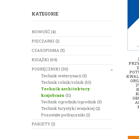
KATEGORIE
NOWOŚĆ
(4)
PIECZARKI
(1)
CZASOPISMA
(5)
KSIĄŻKI
(69)
PRZ
PODRĘCZNIKI
(30)
POT
Technik weterynarii
(3)
KWALI
ORG
Technik rolnik/rolnik
(10)
Z
Technik architektury
K
krajobrazu
(11)
OB
Technik ogrodnik/ogrodnik
(3)
A
Technik turystyki wiejskiej
(2)
Pozostałe podręczniki
(1)
PAKIETY
(1)