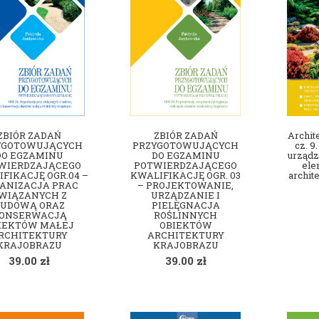
ZBIÓR ZADAŃ
ZBIÓR ZADAŃ
Archit
YGOTOWUJĄCYCH
PRZYGOTOWUJĄCYCH
cz. 9
DO EGZAMINU
DO EGZAMINU
urządz
WIERDZAJĄCEGO
POTWIERDZAJĄCEGO
ele
FIKACJĘ OGR.04 –
KWALIFIKACJĘ OGR. 03
archit
ANIZACJA PRAC
– PROJEKTOWANIE,
WIĄZANYCH Z
URZĄDZANIE I
BUDOWĄ ORAZ
PIELĘGNACJA
ONSERWACJĄ
ROŚLINNYCH
IEKTÓW MAŁEJ
OBIEKTÓW
RCHITEKTURY
ARCHITEKTURY
KRAJOBRAZU
KRAJOBRAZU
39.00
zł
39.00
zł