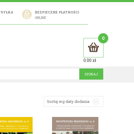
YSYŁKA
BEZPIECZNE PŁATNOŚCI
ONLINE
0
0.00
zł
Sortuj wg daty dodania