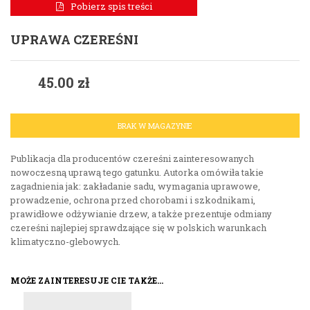
Pobierz spis treści
UPRAWA CZEREŚNI
45.00
zł
BRAK W MAGAZYNIE
Publikacja dla producentów czereśni zainteresowanych
nowoczesną uprawą tego gatunku. Autorka omówiła takie
zagadnienia jak: zakładanie sadu, wymagania uprawowe,
prowadzenie, ochrona przed chorobami i szkodnikami,
prawidłowe odżywianie drzew, a także prezentuje odmiany
czereśni najlepiej sprawdzające się w polskich warunkach
klimatyczno-glebowych.
MOŻE ZAINTERESUJE CIE TAKŻE…