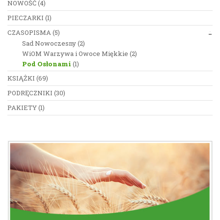
NOWOŚĆ
(4)
PIECZARKI
(1)
CZASOPISMA
(5)
Sad Nowoczesny
(2)
WiOM Warzywa i Owoce Miękkie
(2)
Pod Osłonami
(1)
KSIĄŻKI
(69)
PODRĘCZNIKI
(30)
PAKIETY
(1)