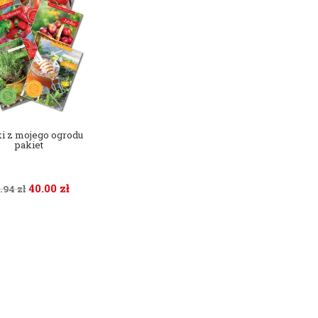
i z mojego ogrodu
pakiet
40.00
zł
9.94
zł