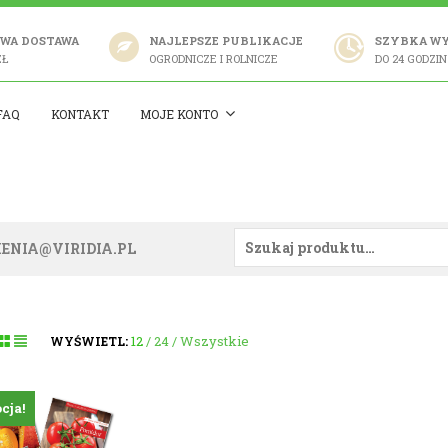
WA DOSTAWA
NAJLEPSZE PUBLIKACJE
SZYBKA W
ZŁ
OGRODNICZE I ROLNICZE
DO 24 GODZIN
FAQ
KONTAKT
MOJE KONTO
ENIA@VIRIDIA.PL
12
24
Wszystkie
WYŚWIETL:
cja!