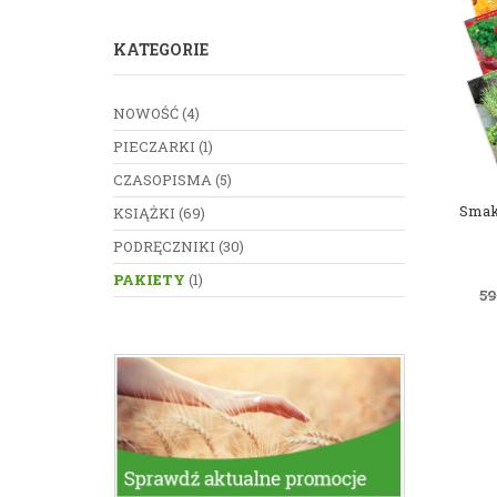
KATEGORIE
NOWOŚĆ
(4)
PIECZARKI
(1)
CZASOPISMA
(5)
Smak
KSIĄŻKI
(69)
PODRĘCZNIKI
(30)
PAKIETY
(1)
5