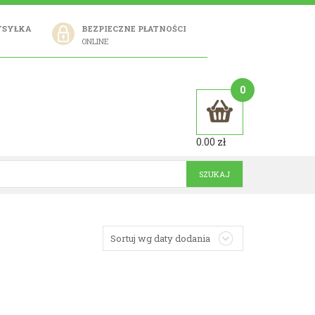
YSYŁKA
BEZPIECZNE PŁATNOŚCI
ONLINE
0
0.00
zł
Sortuj wg daty dodania