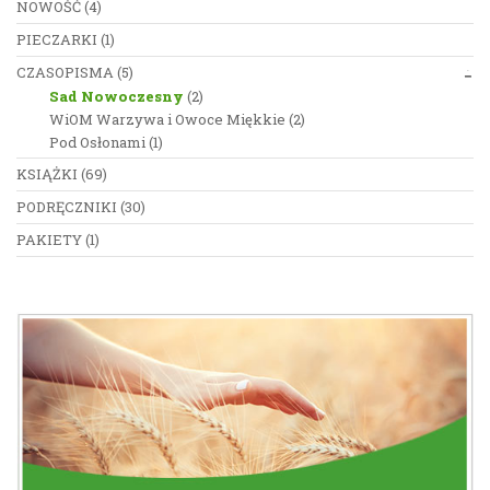
NOWOŚĆ
(4)
PIECZARKI
(1)
CZASOPISMA
(5)
Sad Nowoczesny
(2)
WiOM Warzywa i Owoce Miękkie
(2)
Pod Osłonami
(1)
KSIĄŻKI
(69)
PODRĘCZNIKI
(30)
PAKIETY
(1)