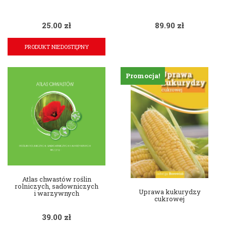
25.00
zł
89.90
zł
PRODUKT NIEDOSTĘPNY
Promocja!
Atlas chwastów roślin
rolniczych, sadowniczych
Uprawa kukurydzy
i warzywnych
cukrowej
39.00
zł