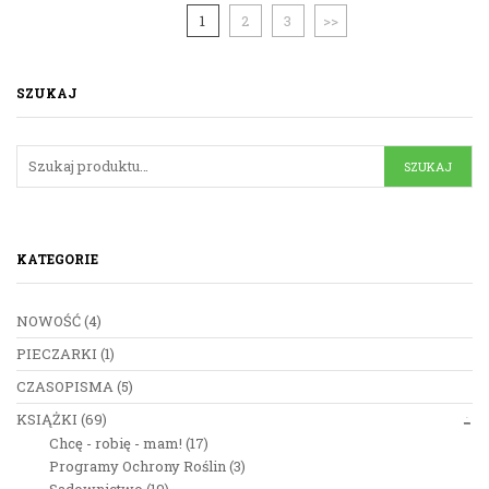
1
2
3
>>
SZUKAJ
KATEGORIE
NOWOŚĆ
(4)
PIECZARKI
(1)
CZASOPISMA
(5)
KSIĄŻKI
(69)
Chcę - robię - mam!
(17)
Programy Ochrony Roślin
(3)
Sadownictwo
(19)