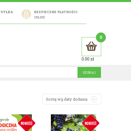
YSYŁKA
BEZPIECZNE PŁATNOŚCI
ONLINE
0
0.00
zł
Sortuj wg daty dodania