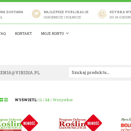
WA DOSTAWA
NAJLEPSZE PUBLIKACJE
SZYBKA W
ZŁ
OGRODNICZE I ROLNICZE
DO 24 GODZIN
FAQ
KONTAKT
MOJE KONTO
ENIA@VIRIDIA.PL
12
24
Wszystkie
WYŚWIETL: