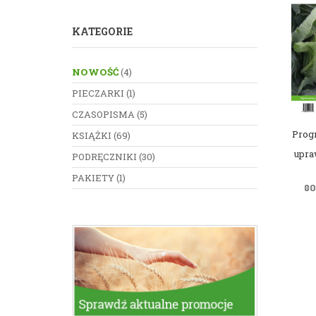
KATEGORIE
NOWOŚĆ
(4)
PIECZARKI
(1)
CZASOPISMA
(5)
Prog
KSIĄŻKI
(69)
upra
PODRĘCZNIKI
(30)
PAKIETY
(1)
80